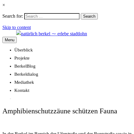
×
Search for:
Search
Skip to content
Menu
Überblick
Projekte
BerkelBlog
Berkeldialog
Mediathek
Kontakt
Amphibienschutzzäune schützen Fauna
In der Berkel im Bereich der Uferstraße und der Burgstraße sowie in