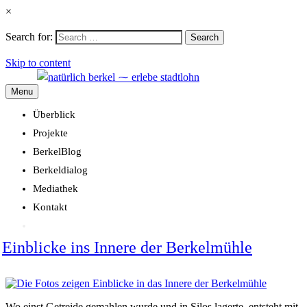
×
Search for:
Search
Skip to content
Menu
Überblick
Projekte
BerkelBlog
Berkeldialog
Mediathek
Kontakt
Einblicke ins Innere der Berkelmühle
Wo einst Getreide gemahlen wurde und in Silos lagerte, entsteht mit